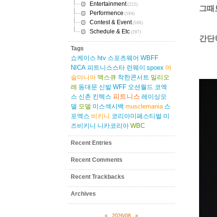
Entertainment
(222)
그때
Performence
(184)
Contest & Event
(506)
Schedule & Etc
(207)
간단
Tags
쇼케이스
htv
스포츠웨어
WBFF
NICA
피트니스스타
런웨이
spoex
머
슬마니아
맥스큐
착한콘서트
밀리오
레
동대문
신발
WFF
오션월드
코엑
피트니스
스
신촌
킨텍스
레이싱모
델
모델
미스섹시백
musclemania
스
포엑스
비키니
코리아미페스티벌
미
즈비키니
니카코리아
WBC
Recent Entries
Recent Comments
Recent Trackbacks
Archives
«
2026/08
»