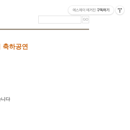
티스토리툴바
에스제이 매거진
구독하기
회 축하공연
습니다