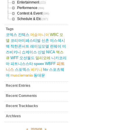
Entertainment
(222)
Performence
(184)
Contest & Event
(506)
Schedule & Etc
(207)
Tags
코엑스
킨텍스
머슬마니아
WBC
모
델
코리아미페스티벌
신촌
미스섹시
백
착한콘서트
레이싱모델
런웨이
미
즈비키니
쇼케이스
신발
NICA
맥스
큐
WFF
오션월드
밀리오레
니카코리
피트
아
피트니스스타
spoex
WBFF
니스
스포엑스
비키니
htv
스포츠웨
어
musclemania
동대문
Recent Entries
Recent Comments
Recent Trackbacks
Archives
«
2026/08
»