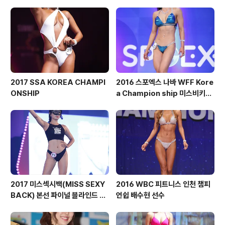
2017 SSA KOREA CHAMPI
2016 스포엑스 나바 WFF Kore
ONSHIP
a Champion ship 미스비키니
숏부문
2017 미스섹시백(MISS SEXY
2016 WBC 피트니스 인천 챔피
BACK) 본선 파이널 블라인드 심
언쉽 배수현 선수
사 part.2