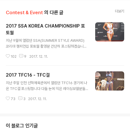
더보기
Contest & Event
의 다른 글
2017 SSA KOREA CHAMPIONSHIP 포
토월
글 내용
지난 9월에 열렸던 SSA(SUMMER STYLE AWARD)
코리아 챔피언십 포토월 촬영분 간단히 포스팅하겠습니다
철지난 사진들 하나씩 푸는 재미도 쏠쏠 하네요
102
9
2017. 12. 11.
2017 TFC16 - TFC걸
글 내용
지난 주말 인천 선학체육관에서 열렸던 TFC16 경기에 나
온 TFC걸 포스팅합니다 다들 눈에 익은 레이싱모델분들
과 러시아에서 MFP 라운드걸로 활동하고 있는 빅토리야
73
3
2017. 12. 11.
까지 총 5명이 이번 TFC16 TFC걸로 나왔네요
이 블로그 인기글