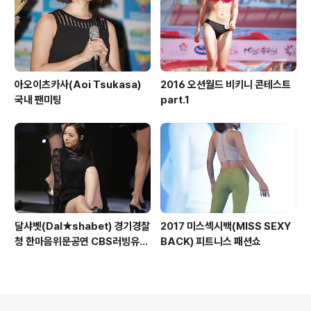
아오이츠카사(Aoi Tsukasa)
2016 오션월드 비키니 콘테스트
국내 팬미팅
part.1
달샤벳(Dal★shabet) 경기경찰
2017 미스섹시백(MISS SEXY
청 한마음위문공연 CBS러빙유콘
BACK) 피트니스 패션쇼
서트 수원실내체육관 part.1