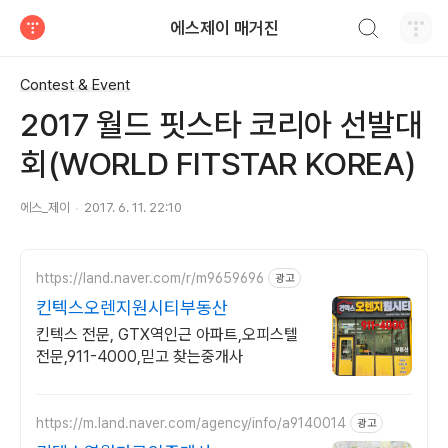
검색하기
에스제이 매거진
티스토리
Contest & Event
2017 월드 핏스타 코리아 선발대
회(WORLD FITSTAR KOREA)
에스_제이
2017. 6. 11. 22:10
https://land.naver.com/r/m9659696
광고
킨텍스오렌지원시티부동산
킨텍스 전문, GTX역인근 아파트,오피스텔
전문,911-4000,믿고 찾는중개사
https://m.land.naver.com/agency/info/a9140014
광고