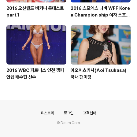
2016 오션월드 비키니 콘테스트
2016 스포엑스 나바 WFF Kore
part.1
a Champion ship 여자 스포츠
모델 톨부문
2016 WBC 피트니스 인천 챔피
아오이츠카사(Aoi Tsukasa)
언쉽 배수현 선수
국내 팬미팅
의안내
티스토리
로그인
고객센터
© Daum Corp.