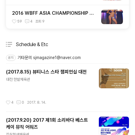
2016 WBFF ASIA CHAMPIONSHIP Di
va Bikini 톨부문
59
4
조회
9
Schedule & Etc
분류 전체보기
주요 글 목록
기타문의 sjmagazine1@naver.com
공지
(2017.8.15) 뷰티니스 스타 챔피언십 대전
글 내용
대전 한밭체육관
작성시간
4
0
2017. 8. 14.
(2017.9.20) 2017 제1회 소리바다 베스트
케이 뮤직 어워즈
글 내용
잠실학생체육관