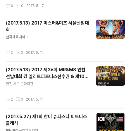
작성시간
0
0
2017. 5. 17.
(2017.5.13) 2017 미스터&미즈 서울선발대
회
글 내용
한국체육대학교
작성시간
2
0
2017. 5. 11.
(2017.5.13) 2017 제36회 MR&MS 인천
선발대회 겸 엘리트피트니스선수권 & 제100
글 내용
회 전국체육대회 대표선수 1차선발전
인천 서구 문화회관
작성시간
2
0
2017. 5. 11.
(2017.5.27) 제1회 한미 슈퍼스타 피트니스
클래식
글 내용
평택팽성국제교류센터