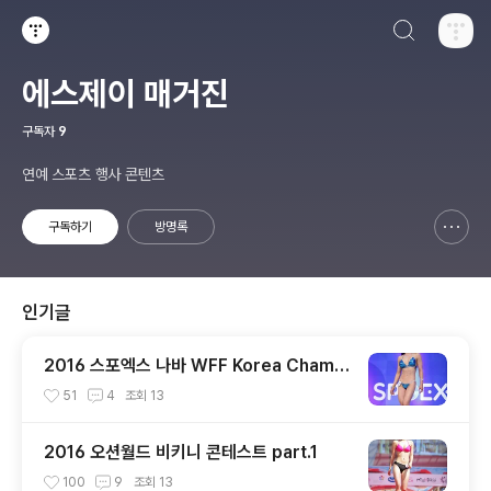
검색하기
티스토리
에스제이 매거진
구독자
9
연예 스포츠 행사 콘텐츠
구독하기
방명록
신고하기 레이어
열기
인기글
2016 스포엑스 나바 WFF Korea Champi
on ship 미스비키니 숏부문
51
4
조회
13
2016 오션월드 비키니 콘테스트 part.1
100
9
조회
13