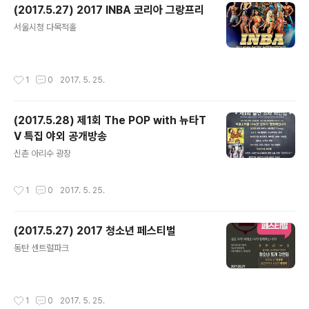
(2017.5.27) 2017 INBA 코리아 그랑프리
글 내용
서울시청 다목적홀
작성시간
1
0
2017. 5. 25.
(2017.5.28) 제1회 The POP with 뉴타T
V 특집 야외 공개방송
글 내용
신촌 아리수 광장
작성시간
1
0
2017. 5. 25.
(2017.5.27) 2017 청소년 페스티벌
글 내용
동탄 센트럴파크
작성시간
1
0
2017. 5. 25.